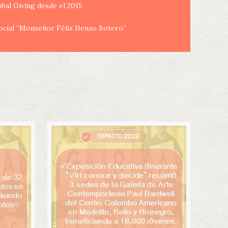
bal Giving desde el 2015
Social “Monseñor Félix Henao Botero”