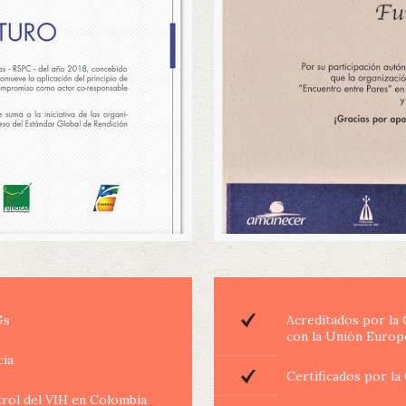
Gs
Acreditados por la
con la Unión Europ
cia
Certificados por l
trol del VIH en Colombia