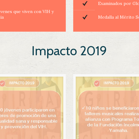
Examinados por Glo
venes que viven con VIH y
ia
Medalla al Mérito 
Impacto 2019